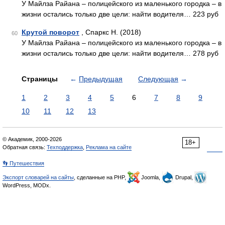
У Майлза Райана – полицейского из маленького городка – в
жизни остались только две цели: найти водителя… 223 руб
Крутой поворот
, Спаркс Н. (2018)
60
У Майлза Райана – полицейского из маленького городка – в
жизни остались только две цели: найти водителя… 278 руб
Страницы
←
Предыдущая
Следующая
→
1
2
3
4
5
6
7
8
9
10
11
12
13
© Академик, 2000-2026
18+
Обратная связь:
Техподдержка
,
Реклама на сайте
👣 Путешествия
Экспорт словарей на сайты
, сделанные на PHP,
Joomla,
Drupal,
WordPress, MODx.